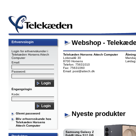
Webshop - Telekæde
Erhvervslogin
Login for erhvervskunder i
Telekæden Horsens Attech
Telekæden Horsens Attech Computer
Åbning
Computer
Lokesallè 30
Mandag
8700 Horsens
Lørdag
Email:
Telefon: 75631010
Fax: 75631060
Email: post@attech.dk
Password:
Éngangslogin
Kode:
Nyeste produkter
Glemt password
Bliv erhvervskunde hos
Telekæden Horsens
Attech Computer
Samsung Galaxy Z
Fold8 Ultra 512 GB