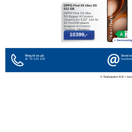
OPPO Find X9 Ultra 5G
512 GB
OPPO Find X9 Ultra
5G.Bygget til Content
Creators.En 6,82” 144 Hz
2K ProXDR-skærm
designet til Content
Creators. Ultrajævn
responsivitet møder fuld
10399,-
link ægte farvepræ
Ring til os på
Send en
tlf: 70 120 100
kundese
© Telekæden A/S • Jo