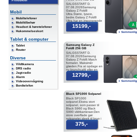
Produkter
SALGSSTART D.
07.08.2026Samsung
Galaxy Z Fold8
Mobil
Ultra.Større, lysere,
bedre.Galaxy Z Fold8
Mobiltelefoner
Ultra har en imponerende
Mobiltilbehør
8,0” dynamisk AMOLED
15199,-
Headset & høretelefoner
2X skærm, som er 1
Hukommelseskort
Tablet & computer
Samsung Galaxy Z
Tablet
Fold8 256 GB
Router
SALGSSTART D.
07.08.2026Samsung
Diverse
Galaxy Z Fold8.Match
formatet. Maksimér
Vildtkamera
glæden.Fra at opdage en
DRS radio
ny brunchcafé eller en
Jagt-radio
galleriåbning på Reels til
12799,-
at bliv
Alarm
Videoovervågning
Bordtelefon
Black SP1000 Solpanel
Black SP1000
solpanel.Ekstra stort
solpanel, som passer til
Black S960 og Black
S990 vildtkameraer.Den
store overflade gør
solpanelet ideelt til brug i
områder med skygge, k
375,-